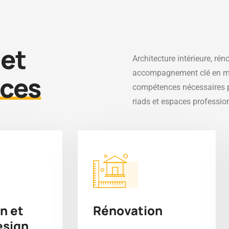
 et
Architecture intérieure, ré
accompagnement clé en ma
ces
compétences nécessaires p
riads et espaces professio
n et
Rénovation
esign