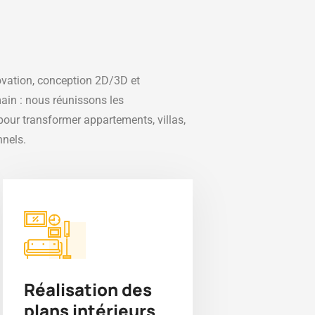
novation, conception 2D/3D et
in : nous réunissons les
our transformer appartements, villas,
nnels.
Réalisation des
plans intérieurs